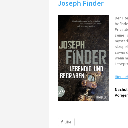
Joseph Finder
Der Tit
befinde
Privatd
seine T
mysteri
skrupel
sowie d
wenn ma
Lesepro
Hier se
Nächste
Voriger
Like