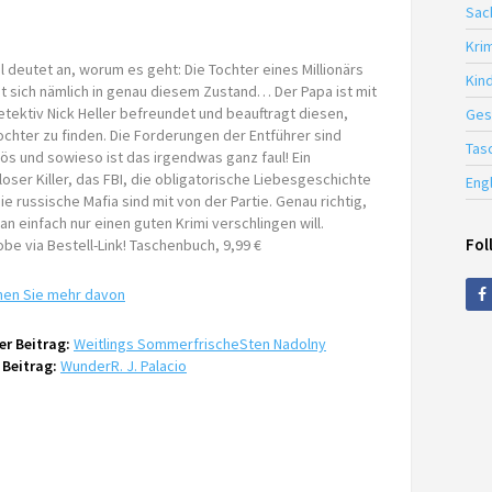
Sac
Krim
el deutet an, worum es geht: Die Tochter eines Millionärs
Kin
t sich nämlich in genau diesem Zustand… Der Papa ist mit
etektiv Nick Heller befreundet und beauftragt diesen,
Ges
ochter zu finden. Die Forderungen der Entführer sind
Tas
ös und sowieso ist das irgendwas ganz faul! Ein
loser Killer, das FBI, die obligatorische Liebesgeschichte
Eng
ie russische Mafia sind mit von der Partie. Genau richtig,
n einfach nur einen guten Krimi verschlingen will.
Fol
be via Bestell-Link! Taschenbuch, 9,99 €
hen Sie mehr davon
r Beitrag:
Weitlings Sommerfrische
Sten Nadolny
 Beitrag:
Wunder
R. J. Palacio