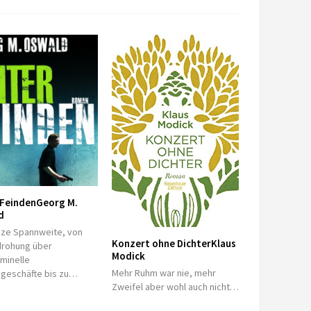
 Feinden
Georg M.
d
nze Spannweite, von
Konzert ohne Dichter
Klaus
drohung über
Modick
iminelle
Mehr Ruhm war nie, mehr
geschäfte bis zu…
Zweifel aber wohl auch nicht…