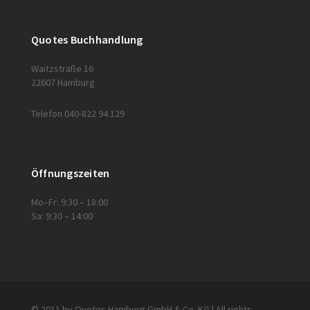
Quotes Buchhandlung
Waitzstraße 16
22607 Hamburg
Telefon 040-822 94 129
Öffnungszeiten
Mo–Fr: 9:30 – 18:00
Sa: 9:30 – 14:00
© 2011 by Quotes Hamburg GmbH & Co. KG | All rights