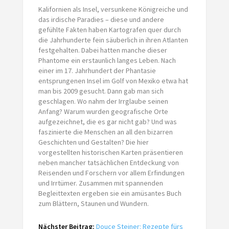
Kalifornien als Insel, versunkene Königreiche und
das irdische Paradies – diese und andere
gefühlte Fakten haben Kartografen quer durch
die Jahrhunderte fein säuberlich in ihren Atlanten
festgehalten. Dabei hatten manche dieser
Phantome ein erstaunlich langes Leben. Nach
einer im 17. Jahrhundert der Phantasie
entsprungenen Insel im Golf von Mexiko etwa hat
man bis 2009 gesucht. Dann gab man sich
geschlagen. Wo nahm der Irrglaube seinen
Anfang? Warum wurden geografische Orte
aufgezeichnet, die es gar nicht gab? Und was
faszinierte die Menschen an all den bizarren
Geschichten und Gestalten? Die hier
vorgestellten historischen Karten präsentieren
neben mancher tatsächlichen Entdeckung von
Reisenden und Forschern vor allem Erfindungen
und Irrtümer. Zusammen mit spannenden
Begleittexten ergeben sie ein amüsantes Buch
zum Blättern, Staunen und Wundern.
Nächster Beitrag:
Douce Steiner: Rezepte fürs