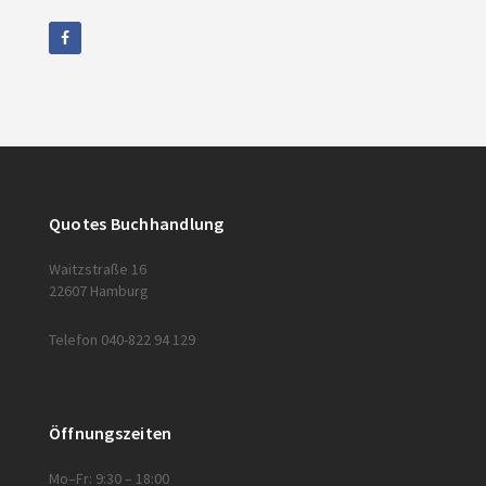
Quotes Buchhandlung
Waitzstraße 16
22607 Hamburg
Telefon 040-822 94 129
Öffnungszeiten
Mo–Fr: 9:30 – 18:00