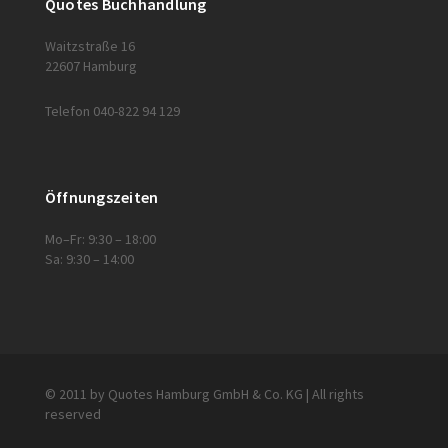
Quotes Buchhandlung
Waitzstraße 16
22607 Hamburg
Telefon 040-822 94 129
Öffnungszeiten
Mo–Fr: 9:30 – 18:00
Sa: 9:30 – 14:00
© 2011 by Quotes Hamburg GmbH & Co. KG | All rights
reserved