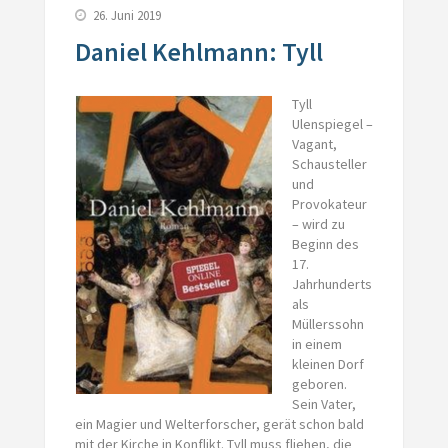
26. Juni 2019
Daniel Kehlmann: Tyll
Tyll
Ulenspiegel –
Vagant,
Schausteller
und
Provokateur
– wird zu
Beginn des
17.
Jahrhunderts
als
Müllerssohn
in einem
kleinen Dorf
geboren.
Sein Vater,
ein Magier und Welterforscher, gerät schon bald
mit der Kirche in Konflikt. Tyll muss fliehen, die