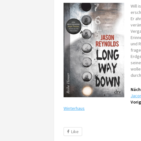
Will 
ersch
Er ah
verän
Verga
Erinn
und R
frage
Erdge
seine
wolle
durch
Nächs
Jaco
Vorig
Winterhaus
Like