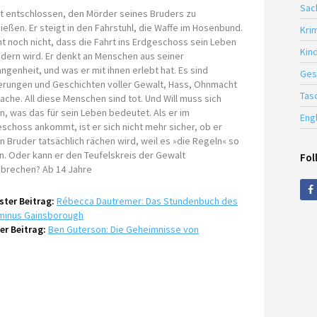
Sac
ist entschlossen, den Mörder seines Bruders zu
ießen. Er steigt in den Fahrstuhl, die Waffe im Hosenbund.
Krim
nt noch nicht, dass die Fahrt ins Erdgeschoss sein Leben
Kin
dern wird. Er denkt an Menschen aus seiner
ngenheit, und was er mit ihnen erlebt hat. Es sind
Ges
erungen und Geschichten voller Gewalt, Hass, Ohnmacht
Tas
ache. All diese Menschen sind tot. Und Will muss sich
n, was das für sein Leben bedeutet. Als er im
Eng
schoss ankommt, ist er sich nicht mehr sicher, ob er
n Bruder tatsächlich rächen wird, weil es »die Regeln« so
n. Oder kann er den Teufelskreis der Gewalt
Fol
brechen? Ab 14 Jahre
ter Beitrag:
Rébecca Dautremer: Das Stundenbuch des
minus Gainsborough
er Beitrag:
Ben Guterson: Die Geheimnisse von