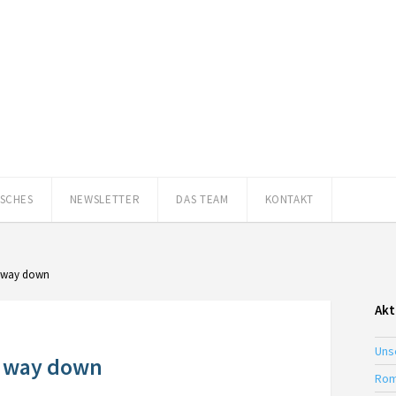
ISCHES
NEWSLETTER
DAS TEAM
KONTAKT
g way down
Akt
Uns
g way down
Rom