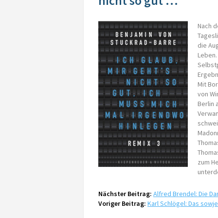
nicht so gut …
Nach d
Tagesl
die Au
Leben.
Selbst
Ergebni
Mit Bo
von Wim
Berlin 
Verwan
schwei
Madonna
Thomas
Thomas
zum He
unterd
Nächster Beitrag:
Alfred Brendel: Die D
Voriger Beitrag:
Karl Schlögel: Das sowj