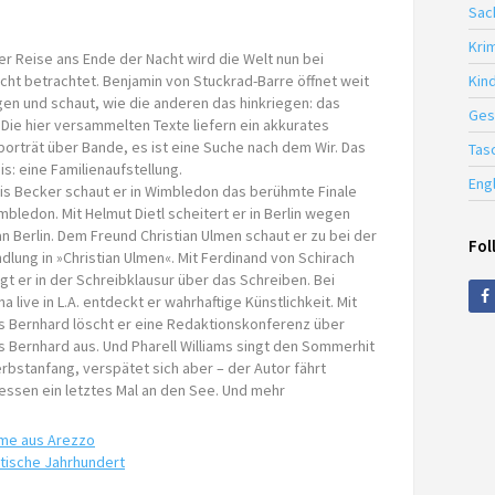
Sac
Krim
er Reise ans Ende der Nacht wird die Welt nun bei
icht betrachtet. Benjamin von Stuckrad-Barre öffnet weit
Kin
gen und schaut, wie die anderen das hinkriegen: das
Ges
 Die hier versammelten Texte liefern ein akkurates
porträt über Bande, es ist eine Suche nach dem Wir. Das
Tas
s: eine Familienaufstellung.
Eng
ris Becker schaut er in Wimbledon das berühmte Finale
bledon. Mit Helmut Dietl scheitert er in Berlin wegen
an Berlin. Dem Freund Christian Ulmen schaut er zu bei der
Fol
dlung in »Christian Ulmen«. Mit Ferdinand von Schirach
gt er in der Schreibklausur über das Schreiben. Bei
 live in L.A. entdeckt er wahrhaftige Künstlichkeit. Mit
 Bernhard löscht er eine Redaktionskonferenz über
 Bernhard aus. Und Pharell Williams singt den Sommerhit
rbstanfang, verspätet sich aber – der Autor fährt
essen ein letztes Mal an den See. Und mehr
ame aus Arezzo
etische Jahrhundert