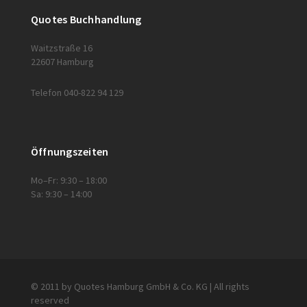
Quotes Buchhandlung
Waitzstraße 16
22607 Hamburg
Telefon 040-822 94 129
Öffnungszeiten
Mo–Fr: 9:30 – 18:00
Sa: 9:30 – 14:00
© 2011 by Quotes Hamburg GmbH & Co. KG | All rights
reserved