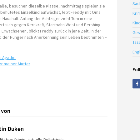
Sac
aße, besuchen dieselbe Klasse, nachmittags spielen sie
behütetes Einzelkind aufwächst, lebt Freddy mit Oma
Krim
Haushalt. Anfang der Achtziger zieht Tom in eine
Kin
ert sich gegen Kernkraft, Startbahn West und Pershing-
Erwachsenen, blickt Freddy zurück in jene Zeit, in der
Ges
und der Hunger nach Anerkennung sein Leben bestimmten –
Tas
Eng
: Agathe
er meiner Mutter
Fol
 von
tin Duken
itäten: Krimis, aktuelle Belletristik.