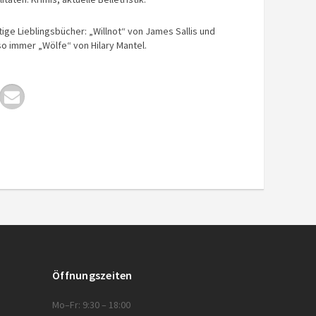
tige Lieblingsbücher: „Willnot“ von James Sallis und
o immer „Wölfe“ von Hilary Mantel.
Öffnungszeiten
Mo–Fr: 9:30 – 18:00