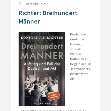
1. Dezember 2025
Richter: Dreihundert
Männer
Dreihundert
deutsche
Männer,
schrieb
Walther
Rathenau zu
Beginn des 20.
Jahrhunderts,
bestimmten
die
wirtschaftlichen Geschicke des Kontinents. Er