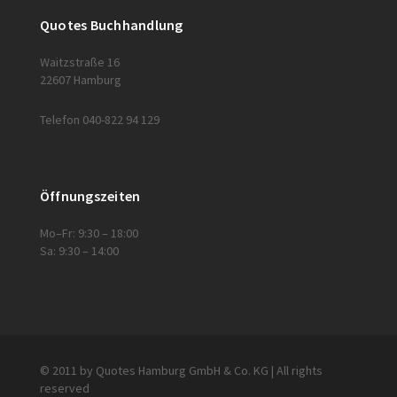
Quotes Buchhandlung
Waitzstraße 16
22607 Hamburg
Telefon 040-822 94 129
Öffnungszeiten
Mo–Fr: 9:30 – 18:00
Sa: 9:30 – 14:00
© 2011 by Quotes Hamburg GmbH & Co. KG | All rights
reserved