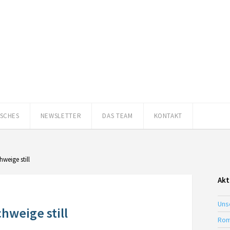
ISCHES
NEWSLETTER
DAS TEAM
KONTAKT
weige still
Akt
Uns
hweige still
Rom