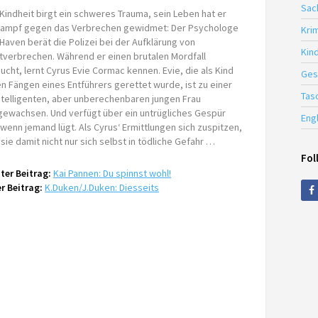
Sac
Kindheit birgt ein schweres Trauma, sein Leben hat er
ampf gegen das Verbrechen gewidmet: Der Psychologe
Krim
Haven berät die Polizei bei der Aufklärung von
Kin
verbrechen. Während er einen brutalen Mordfall
ucht, lernt Cyrus Evie Cormac kennen. Evie, die als Kind
Ges
n Fängen eines Entführers gerettet wurde, ist zu einer
Tas
telligenten, aber unberechenbaren jungen Frau
gewachsen. Und verfügt über ein untrügliches Gespür
Eng
 wenn jemand lügt. Als Cyrus‘ Ermittlungen sich zuspitzen,
 sie damit nicht nur sich selbst in tödliche Gefahr …
Fol
ter Beitrag:
Kai Pannen: Du spinnst wohl!
r Beitrag:
K.Duken/J.Duken: Diesseits