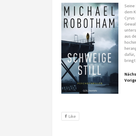
Seine 
dem K
Cyrus 
Gewalt
unters
aus de
hochin
heran
dafür,
bringt
Nächs
Vorige
Like