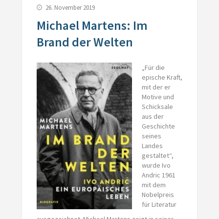
26. November 2019
Michael Martens: Im
Brand der Welten
„Für die
epische Kraft,
mit der er
Motive und
Schicksale
aus der
Geschichte
seines
Landes
gestaltet“,
wurde Ivo
Andric 1961
mit dem
Nobelpreis
für Literatur
ausgezeichnet. Michael Martens zeigt in seiner