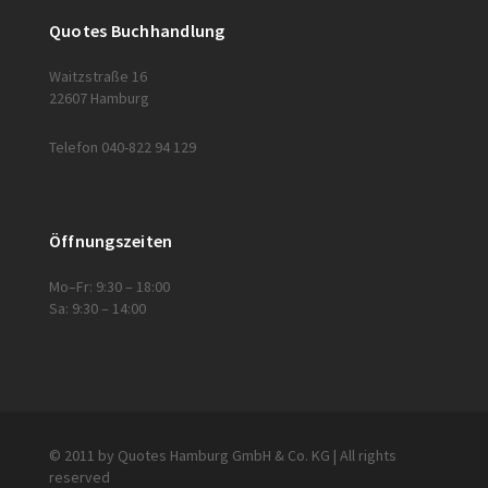
Quotes Buchhandlung
Waitzstraße 16
22607 Hamburg
Telefon 040-822 94 129
Öffnungszeiten
Mo–Fr: 9:30 – 18:00
Sa: 9:30 – 14:00
© 2011 by Quotes Hamburg GmbH & Co. KG | All rights
reserved