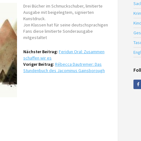
Sac
Drei Bücher im Schmuckschuber, limitierte
Ausgabe mit beigelegtem, signierten
Krim
Kunstdruck.
Kin
Jon Klassen hat für seine deutschsprachigen
Fans diese limitierte Sonderausgabe
Ges
mitgestaltet
Tas
Nächster Beitrag:
Feridun Oral: Zusammen
Eng
schaffen wir es
Voriger Beitrag:
Rébecca Dautremer: Das
Fol
Stundenbuch des Jacominus Gainsborough