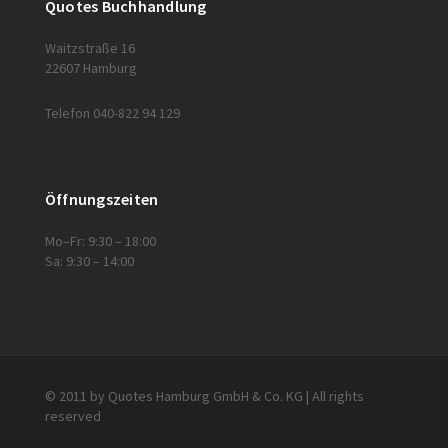
Quotes Buchhandlung
Waitzstraße 16
22607 Hamburg
Telefon 040-822 94 129
Öffnungszeiten
Mo–Fr: 9:30 – 18:00
Sa: 9:30 – 14:00
© 2011 by Quotes Hamburg GmbH & Co. KG | All rights
reserved