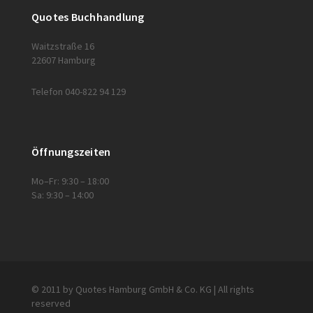
Quotes Buchhandlung
Waitzstraße 16
22607 Hamburg
Telefon 040-822 94 129
Öffnungszeiten
Mo–Fr: 9:30 – 18:00
Sa: 9:30 – 14:00
© 2011 by Quotes Hamburg GmbH & Co. KG | All rights
reserved