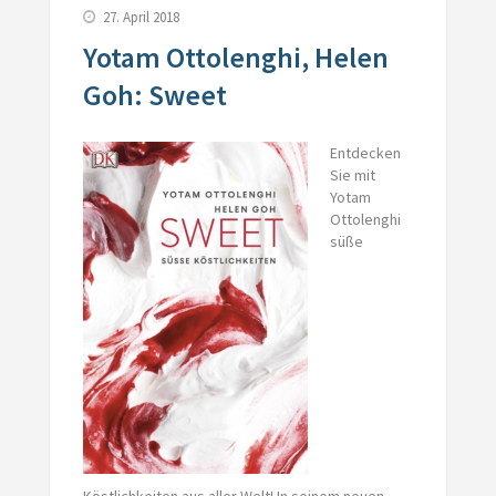
27. April 2018
Yotam Ottolenghi, Helen
Goh: Sweet
Entdecken
Sie mit
Yotam
Ottolenghi
süße
Köstlichkeiten aus aller Welt! In seinem neuen