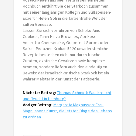
Kochbuch entführt Sie der Starkoch zusammen
mit seiner langjährigen Kollegin und Süßspeisen-
Expertin Helen Goh in die farbenfrohe Welt der
süßen Genüsse.
Lassen Sie sich verführen von Schoko-Anis-
Cookies, Tahin-Halva-Brownies, Aprikose-
Amaretto-Cheesecake, Grapefruit-Sorbet oder
Safran-Pistazien-Krokant! 120 unwiderstehliche
Rezepte bestechen nicht nur durch frische
Zutaten, exotische Gewürze sowie komplexe
Aromen, sondern liefern auch den eindeutigen
Beweis: der israelisch-britische Starkoch ist ein
wahrer Meister in der Kunst der Patisserie.
Nächster Beitrag:
Thomas Schmidt: Was kreucht
und fleucht in Hamburg?
Voriger Beitrag:
Margareta Magnusson: Frau
Magnussons Kunst, die letzten Dinge des Lebens
zu ordnen