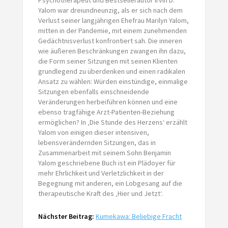
Yalom war dreiundneunzig, als er sich nach dem
Verlust seiner langjährigen Ehefrau Marilyn Yalom,
mitten in der Pandemie, mit einem zunehmenden
Gedächtnisverlust konfrontiert sah. Die inneren
wie äußeren Beschränkungen zwangen ihn dazu,
die Form seiner Sitzungen mit seinen Klienten
grundlegend zu überdenken und einen radikalen
Ansatz zu wählen: Würden einstündige, einmalige
Sitzungen ebenfalls einschneidende
Veränderungen herbeiführen können und eine
ebenso tragfähige Arzt-Patienten-Beziehung
ermöglichen? In ‚Die Stunde des Herzens‘ erzählt
Yalom von einigen dieser intensiven,
lebensverändernden Sitzungen, das in
Zusammenarbeit mit seinem Sohn Benjamin
Yalom geschriebene Buch ist ein Plädoyer für
mehr Ehrlichkeit und Verletzlichkeit in der
Begegnung mit anderen, ein Lobgesang auf die
therapeutische Kraft des ‚Hier und Jetzt‘.
Nächster Beitrag:
Kumekawa: Beliebige Fracht