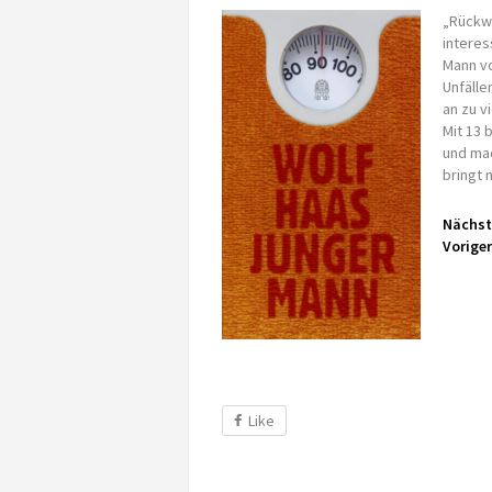
„Rückwä
intere
Mann vo
Unfälle
an zu v
Mit 13 
und mac
bringt
Nächst
Voriger
Like