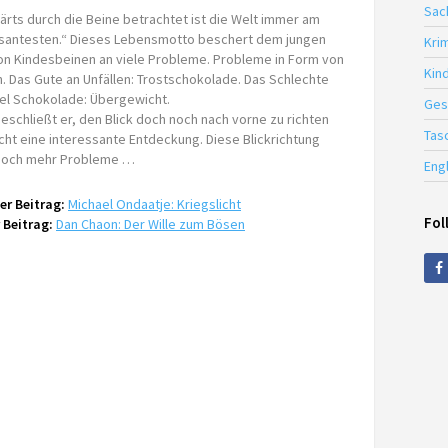
Sac
rts durch die Beine betrachtet ist die Welt immer am
ssantesten.“ Dieses Lebensmotto beschert dem jungen
Krim
n Kindesbeinen an viele Probleme. Probleme in Form von
Kin
n. Das Gute an Unfällen: Trostschokolade. Das Schlechte
iel Schokolade: Übergewicht.
Ges
beschließt er, den Blick doch noch nach vorne zu richten
Tas
ht eine interessante Entdeckung. Diese Blickrichtung
 noch mehr Probleme …
Eng
er Beitrag:
Michael Ondaatje: Kriegslicht
Fol
 Beitrag:
Dan Chaon: Der Wille zum Bösen