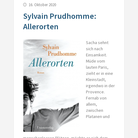
16. Oktober 2020
Sylvain Prudhomme:
Allerorten
Sacha sehnt
sich nach
Einsamkeit.
Müde vom
lauten Paris,
zieht er in eine
Kleinstadt,
irgendwo in der
Provence.
Fernab von
allem,
zwischen
Platanen und
menschenleeren Plätzen, möchte er sich dem