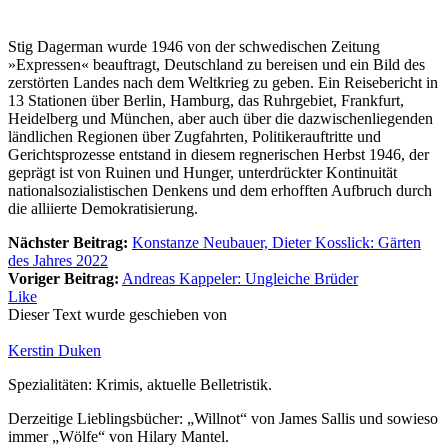
Stig Dagerman wurde 1946 von der schwedischen Zeitung
»Expressen« beauftragt, Deutschland zu bereisen und ein Bild des
zerstörten Landes nach dem Weltkrieg zu geben. Ein Reisebericht in
13 Stationen über Berlin, Hamburg, das Ruhrgebiet, Frankfurt,
Heidelberg und München, aber auch über die dazwischenliegenden
ländlichen Regionen über Zugfahrten, Politikerauftritte und
Gerichtsprozesse entstand in diesem regnerischen Herbst 1946, der
geprägt ist von Ruinen und Hunger, unterdrückter Kontinuität
nationalsozialistischen Denkens und dem erhofften Aufbruch durch
die alliierte Demokratisierung.
Nächster Beitrag:
Konstanze Neubauer, Dieter Kosslick: Gärten
des Jahres 2022
Voriger Beitrag:
Andreas Kappeler: Ungleiche Brüder
Like
Dieser Text wurde geschieben von
Kerstin Duken
Spezialitäten: Krimis, aktuelle Belletristik.
Derzeitige Lieblingsbücher: „Willnot“ von James Sallis und sowieso
immer „Wölfe“ von Hilary Mantel.