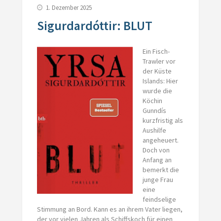
1. Dezember 2025
Sigurdardóttir: BLUT
Ein Fisch-
Trawler vor
der Küste
Islands: Hier
wurde die
Köchin
Gunndís
kurzfristig als
Aushilfe
angeheuert.
Doch von
Anfang an
bemerkt die
junge Frau
eine
feindselige
Stimmung an Bord. Kann es an ihrem Vater liegen,
der vor vielen Jahren als Schiffskoch für einen