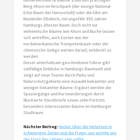
Berg-Ahorn im Hirschpark (der einzige National-
Erbe-Baum der Hansestadt) oder die Eibe am
Neuländer Elbdeich, mit ungefähr 850 Jahren
Hamburgs ältester Baum. Doch nicht nur
einheimische Bäume wie Ahorn und Buche lassen
sich antreffen, auch Exoten wie der
nordamerikanische Trompetenbaum oder der
chinesische Ginkgo warten darauf, entdeckt zu
werden.
Dieser unterhaltsam geschriebene Führer gibt
vielfältige Einblicke in Hamburgs Baumwelt und
zeigt auf neun Touren durch Parks und
Naturschutzgebiete eine Auswahl bekannter und
weniger bekannter Bäume. Ergänzt werden die
Spaziergänge und Kurzwanderungen durch
illustrierte Steckbriefe sowie zehn Porträts
besonders interessanter Bäume im Hamburger
Stadtraum.
Nächster Beitrag:
Hacke: Über die Heiterkeit in
schwierigen Zeiten und die Frage, wie wichtig uns
der Ernst des Lebens sein sollte