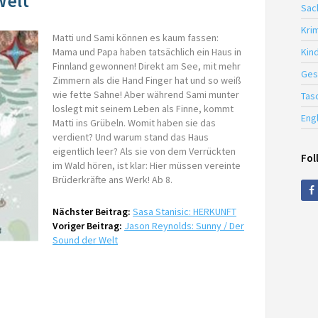
Welt
Sac
Krim
Matti und Sami können es kaum fassen:
Mama und Papa haben tatsächlich ein Haus in
Kin
Finnland gewonnen! Direkt am See, mit mehr
Ges
Zimmern als die Hand Finger hat und so weiß
wie fette Sahne! Aber während Sami munter
Tas
loslegt mit seinem Leben als Finne, kommt
Eng
Matti ins Grübeln. Womit haben sie das
verdient? Und warum stand das Haus
eigentlich leer? Als sie von dem Verrückten
Fol
im Wald hören, ist klar: Hier müssen vereinte
Brüderkräfte ans Werk! Ab 8.
Nächster Beitrag:
Sasa Stanisic: HERKUNFT
Voriger Beitrag:
Jason Reynolds: Sunny / Der
Sound der Welt