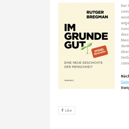
Der 
sein
ause
ange
sond
dies
Mens
denk
über
Verb
stim
Näch
Som
Vori
Like