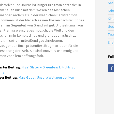
Sac
Historiker und Journalist Rutger Bregman setzt sich in
em neuen Buch mit dem Wesen des Menschen
Krim
inander. Anders als in der westlichen Denktradition
Kin
nommen ist der Mensch seinen Thesen nach nicht böse,
ern im Gegenteil: von Grund auf gut. Und geht man von
Ges
er Prämisse aus, ist es möglich, die Welt und den
Tas
chen in ihr komplett neu und grundoptimistisch zu
en. In seinem mitreißend geschriebenen,
Eng
zeugenden Buch präsentiert Bregman Ideen für die
esserung der Welt. Sie sind innovativ und mutig und
men vor allem hoffnungsfroh.
Fol
ster Beitrag:
Nigel Slater – Greenfeast: Frühling /
mer
ger Beitrag:
Maja Göpel: Unsere Welt neu denken