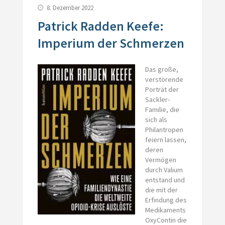
8. Dezember 2022
Patrick Radden Keefe:
Imperium der Schmerzen
Das große,
verstörende
Porträt der
Sackler-
Familie, die
sich als
Philantropen
feiern lassen,
deren
Vermögen
durch Valium
entstand und
die mit der
Erfindung des
Medikaments
OxyContin die