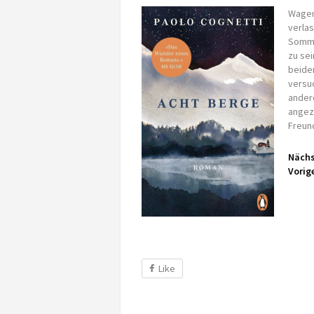
Wagem
verla
Somme
zu se
beiden
versu
andere
angez
Freun
Nächs
Vorige
Like