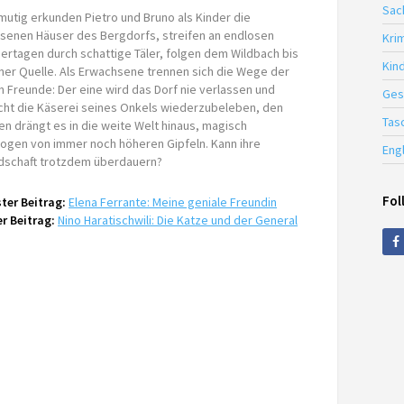
Sac
utig erkunden Pietro und Bruno als Kinder die
ssenen Häuser des Bergdorfs, streifen an endlosen
Krim
rtagen durch schattige Täler, folgen dem Wildbach bis
Kin
iner Quelle. Als Erwachsene trennen sich die Wege der
 Freunde: Der eine wird das Dorf nie verlassen und
Ges
cht die Käserei seines Onkels wiederzubeleben, den
Tas
n drängt es in die weite Welt hinaus, magisch
ogen von immer noch höheren Gipfeln. Kann ihre
Eng
dschaft trotzdem überdauern?
Fol
ter Beitrag:
Elena Ferrante: Meine geniale Freundin
r Beitrag:
Nino Haratischwili: Die Katze und der General