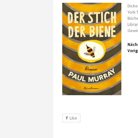
Dicke
York 
Büche
Libra
Gewin
Nächs
Vorig
Like