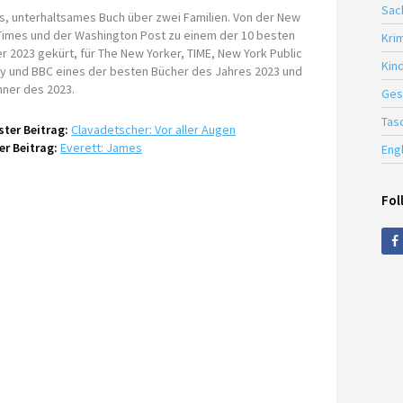
Sac
s, unterhaltsames Buch über zwei Familien. Von der New
Times und der Washington Post zu einem der 10 besten
Krim
r 2023 gekürt, für The New Yorker, TIME, New York Public
Kin
ry und BBC eines der besten Bücher des Jahres 2023 und
ner des 2023.
Ges
Tas
ter Beitrag:
Clavadetscher: Vor aller Augen
er Beitrag:
Everett: James
Eng
Fol