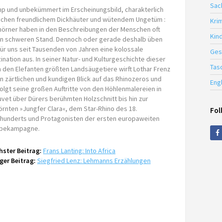
Sac
p und unbekümmert im Erscheinungsbild, charakterlich
schen freundlichem Dickhäuter und wütendem Ungetüm :
Krim
örner haben in den Beschreibungen der Menschen oft
Kin
en schweren Stand. Dennoch oder gerade deshalb üben
für uns seit Tausenden von Jahren eine kolossale
Ges
ination aus. In seiner Natur- und Kulturgeschichte dieser
Tas
 den Elefanten größten Landsäugetiere wirft Lothar Frenz
n zärtlichen und kundigen Blick auf das Rhinozeros und
Eng
olgt seine großen Auftritte von den Höhlenmalereien in
vet über Dürers berühmten Holzschnitt bis hin zur
rnten »Jungfer Clara«, dem Star-Rhino des 18.
Fol
hunderts und Protagonisten der ersten europaweiten
bekampagne.
ster Beitrag:
Frans Lanting: Into Africa
ger Beitrag:
Siegfried Lenz: Lehmanns Erzählungen