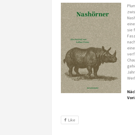
Plum
zwi
Nash
ein
sie 
Fasz
nach
eine
verf
Chau
gehö
Jahr
Wer
Näch
Vori
Like