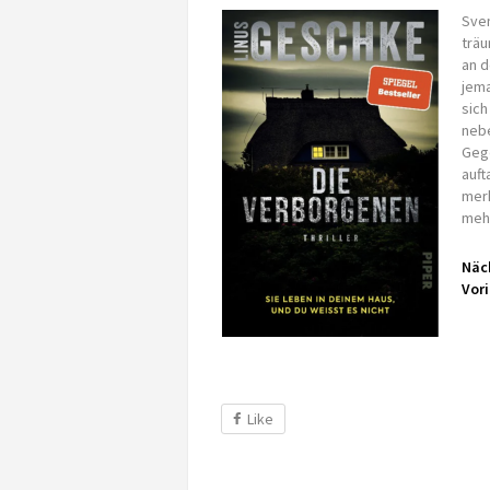
Sven
träu
an d
jema
sich
nebe
Geg
auft
merk
mehr
Näch
Vori
Like