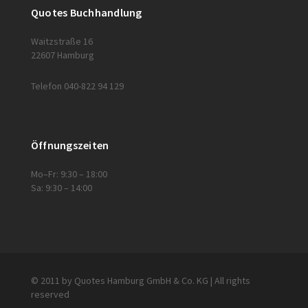
Quotes Buchhandlung
Waitzstraße 16
22607 Hamburg
Telefon 040-822 94 129
Öffnungszeiten
Mo–Fr: 9:30 – 18:00
Sa: 9:30 – 14:00
© 2011 by Quotes Hamburg GmbH & Co. KG | All rights
reserved