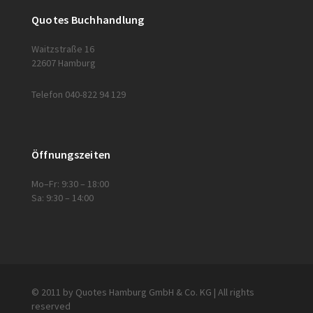
Quotes Buchhandlung
Waitzstraße 16
22607 Hamburg
Telefon 040-822 94 129
Öffnungszeiten
Mo–Fr: 9:30 – 18:00
Sa: 9:30 – 14:00
© 2011 by Quotes Hamburg GmbH & Co. KG | All rights
reserved