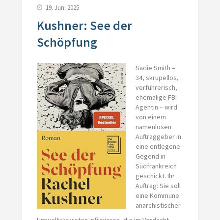
19. Juni 2025
Kushner: See der
Schöpfung
Sadie Smith –
34, skrupellos,
verführerisch,
ehemalige FBI-
Agentin – wird
von einem
namenlosen
Auftraggeber in
eine entlegene
Gegend in
Südfrankreich
geschickt. Ihr
Auftrag: Sie soll
eine Kommune
anarchistischer
Umweltaktivisten infiltrieren, die im Verdacht