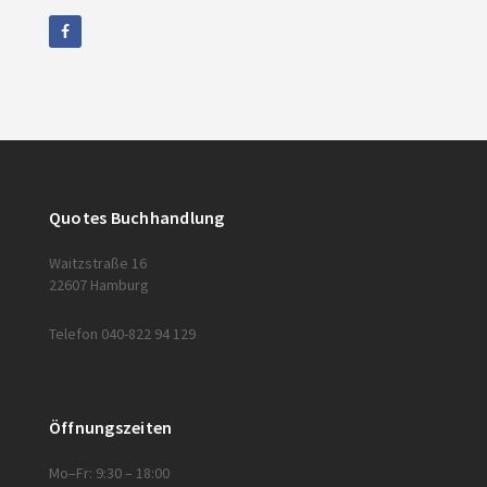
Quotes Buchhandlung
Waitzstraße 16
22607 Hamburg
Telefon 040-822 94 129
Öffnungszeiten
Mo–Fr: 9:30 – 18:00