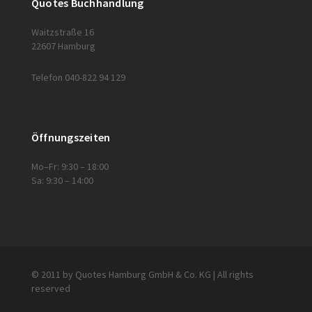
Quotes Buchhandlung
Waitzstraße 16
22607 Hamburg
Telefon 040-822 94 129
Öffnungszeiten
Mo–Fr: 9:30 – 18:00
Sa: 9:30 – 14:00
© 2011 by Quotes Hamburg GmbH & Co. KG | All rights
reserved