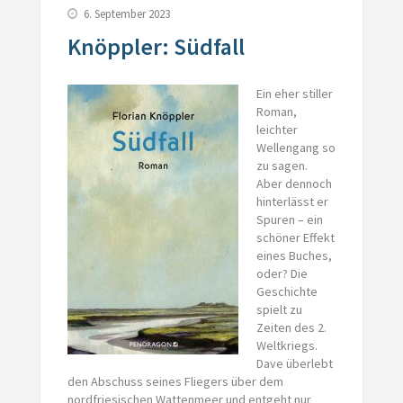
6. September 2023
Knöppler: Südfall
Ein eher stiller
Roman,
leichter
Wellengang so
zu sagen.
Aber dennoch
hinterlässt er
Spuren – ein
schöner Effekt
eines Buches,
oder? Die
Geschichte
spielt zu
Zeiten des 2.
Weltkriegs.
Dave überlebt
den Abschuss seines Fliegers über dem
nordfriesischen Wattenmeer und entgeht nur