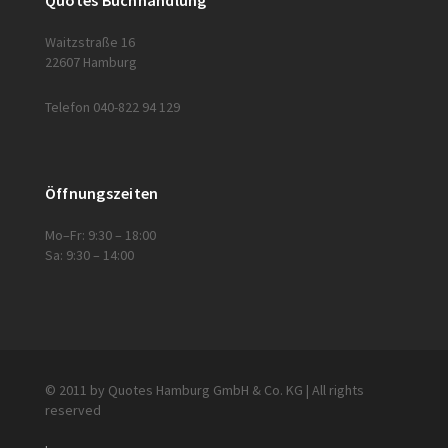
Quotes Buchhandlung
Waitzstraße 16
22607 Hamburg
Telefon 040-822 94 129
Öffnungszeiten
Mo–Fr: 9:30 – 18:00
Sa: 9:30 – 14:00
© 2011 by Quotes Hamburg GmbH & Co. KG | All rights
reserved