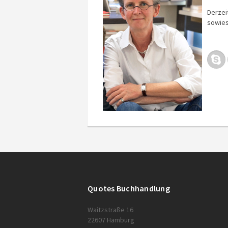
Derzei
sowies
Quotes Buchhandlung
Waitzstraße 16
22607 Hamburg