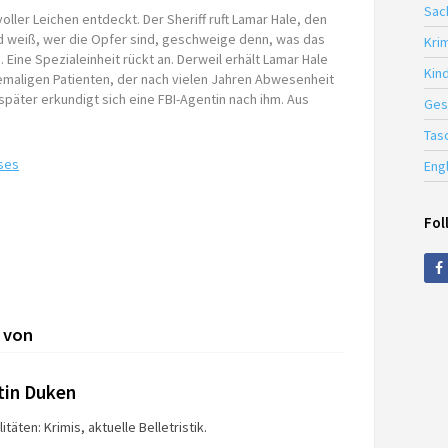
Sac
voller Leichen entdeckt. Der Sheriff ruft Lamar Hale, den
d weiß, wer die Opfer sind, geschweige denn, was das
Krim
 Eine Spezialeinheit rückt an. Derweil erhält Lamar Hale
Kin
aligen Patienten, der nach vielen Jahren Abwesenheit
 später erkundigt sich eine FBI-Agentin nach ihm. Aus
Ges
Tas
ses
Eng
Fol
 von
tin Duken
itäten: Krimis, aktuelle Belletristik.