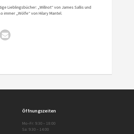
tige Lieblingsbücher: „Willnot“ von James Sallis und
o immer „Wölfe“ von Hilary Mantel.
Öffnungszeiten
Mo–Fr: 9:30 – 18:00
Sa: 9:30 – 14:00