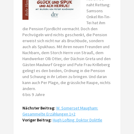
naht Rettung:
Samsons
Onkel Rin-Tin-
Tei hat ihm
die Pension Fjordlicht vermacht. Doch den
Pechvögeln wird nichts geschenkt, die Pension
erweist sich nicht nur als Bruchbude, sondern
auch als Spukhaus. Mit ihren neuen Freunden und
Nachbarn, dem Storch Herrn von Strauß, dem
Handwerker Olli Otter, der Dächsin Greta und den
Gästen Maulwurf Gregor und Pute Frau Krilleberg
gelingt es den beiden, Ordnung in die Pension
und Schwung in ihr Leben zu bringen. Und daran
kann auch Per Plage, die grässliche Raupe, nichts
ändern.
6 bis 9 Jahre
Nächster Beitrag:
W. Somerset Maugham:
Gesammelte Erzählungen 1+2
Voriger Beitrag:
Hugh Lofting: Doktor Dolittle