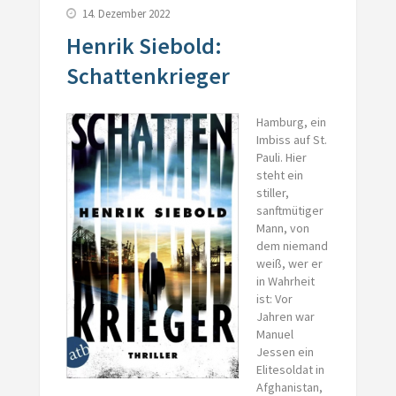
14. Dezember 2022
Henrik Siebold:
Schattenkrieger
Hamburg, ein
Imbiss auf St.
Pauli. Hier
steht ein
stiller,
sanftmütiger
Mann, von
dem niemand
weiß, wer er
in Wahrheit
ist: Vor
Jahren war
Manuel
Jessen ein
Elitesoldat in
Afghanistan,