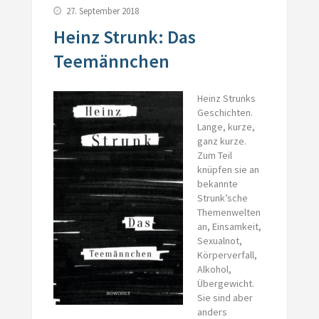
27. September 2018
Heinz Strunk: Das
Teemännchen
Heinz Strunks
Geschichten.
Lange, kurze,
ganz kurze.
Zum Teil
knüpfen sie an
bekannte
Strunk’sche
Themenwelten
an, Einsamkeit,
Sexualnot,
Körperverfall,
Alkohol,
Übergewicht.
Sie sind aber
anders