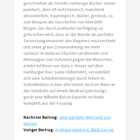
geschrieben als Strunks vorherige Bücher: immer
pointiert, aber oft nicht komisch, manchmal
absonderlich, traumlogisch, düster, grotesk, so
zum Beispiel die Geschichte von dem DDR-
Bürger, der durch politische Verfolgung so
gebrochen wird, dass er die Wende als perfides
Zersetzungsmanöver des Regimes missversteht
und seine graue Zonenwohnung nie mehr
verlässt. In anderen Stücken verabreden sich
Kleinwagen zum Aufstand gegen die Menschen,
erlebt Axl Rose von Guns n‘ Roses auf dem
Hamburger Kiez seine Höllenfahrt, verwandelt
sich eine Schönheitskönigin durch Arbeit im
Schnellimbiss in eine alte Vettel, wird ein Mann an
der Autobahn auf einem Windrad gekreuzigt,
gerät eine Wilhelm-Busch-Expertin im Radio
komplett aus der Fassung.
Nächster Beitrag:
Jane Gardam: Weit weg von
Verona
Voriger Beitrag:
Ayobami Adebayo: Bleib bei mir