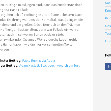
Sac
nn 99 Dinge misslungen sind, kann das hundertste doch
ingen.« Hans Fallada
Krim
ge gehen schief, Hoffnungen und Träume scheitern. Nach
Kin
ladas Erfahrung war dies der Normalfall, das Gelingen die
nahme und ein großes Glück. Dennoch an den Träumen
Ges
 Hoffnungen festzuhalten, darin war Fallada ein wahrer
Tas
ster, auch in schweren Zeiten blieb er stets
enzwinkernder Optimist. Wer so durchs Leben geht,
Eng
s Humor haben, wie die hier versammelten Texte
eisen.
Fol
hster Beitrag:
Paolo Rumiz: Via Appia
iger Beitrag:
Adam Haslett: Stellt euch vor, ich bin fort