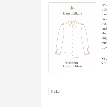
»We
gel
Din
Fal
Aus
und
Mei
aug
mus
bew
Näc
Vor
Like