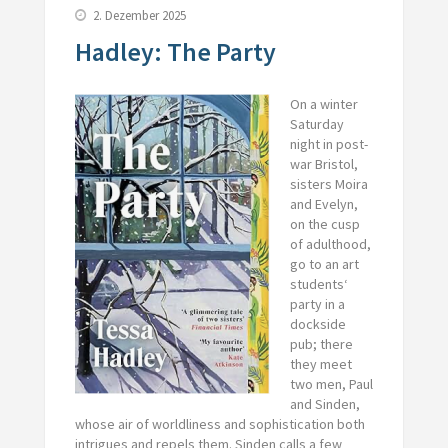
2. Dezember 2025
Hadley: The Party
On a winter
Saturday
night in post-
war Bristol,
sisters Moira
and Evelyn,
on the cusp
of adulthood,
go to an art
students‘
party in a
dockside
pub; there
they meet
two men, Paul
and Sinden,
whose air of worldliness and sophistication both
intrigues and repels them. Sinden calls a few