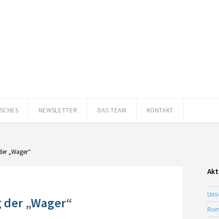
ISCHES
NEWSLETTER
DAS TEAM
KONTAKT
der „Wager“
Akt
Uns
g der „Wager“
Rom