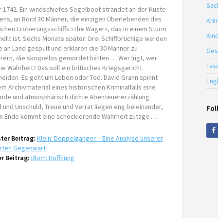
Sac
r 1742. Ein windschiefes Segelboot strandet an der Küste
iens, an Bord 30 Männer, die einzigen Überlebenden des
Krim
lichen Eroberungsschiffs »The Wager«, das in einem Sturm
Kin
ellt ist. Sechs Monate später: Drei Schiffbrüchige werden
le an Land gespült und erklären die 30 Männer zu
Ges
rern, die skrupellos gemordet hätten … Wer lügt, wer
Tas
ie Wahrheit? Das soll ein britisches Kriegsgericht
heiden. Es geht um Leben oder Tod. David Grann spinnt
Eng
m Archivmaterial eines historischen Kriminalfalls eine
nde und atmosphärisch dichte Abenteuererzählung.
 und Unschuld, Treue und Verrat liegen eng beieinander,
Fol
m Ende kommt eine schockierende Wahrheit zutage …
ter Beitrag:
Klein: Doppelgänger – Eine Analyse unserer
rten Gegenwart
r Beitrag:
Blom: Hoffnung