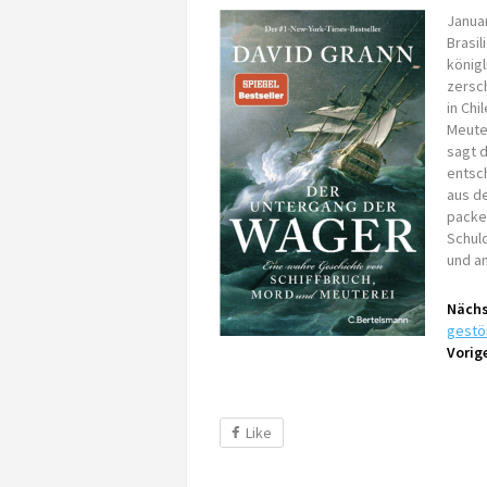
Janua
Brasil
könig
zersch
in Chi
Meute
sagt d
entsc
aus de
packe
Schuld
und a
Nächs
gestö
Vorige
Like