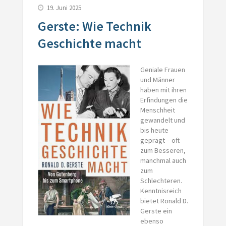
19. Juni 2025
Gerste: Wie Technik
Geschichte macht
Geniale Frauen
und Männer
haben mit ihren
Er­findungen die
Menschheit
gewandelt und
bis heute
geprägt – oft
zum Besseren,
manchmal auch
zum
Schlechteren.
Kenntnisreich
bietet Ronald D.
Gerste ein
ebenso