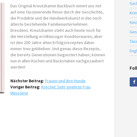
Sac
Das Original Kreutzkamm Backbuch nimmt uns mit
auf eine faszinierende Reise durch die Geschichte,
Krim
die Produkte und die Handwerkskunst in das noch
Kin
älteste bestehende Familienunternehmen
Dresdens. Kreutzkamm steht auch heute noch für
Ges
die Herstellung erstklassiger Konditorwaren, aber
Tas
ist den 200 Jahre alten Erfolgsrezepten dabei
immer treu geblieben. Und genau diese Rezepte,
Eng
die bereits Generationen begeistert haben, können
nun in allen Küchen und Backstuben nachgezaubert
werden!
Fol
Nächster Beitrag:
Frauen und ihre Hunde
Voriger Beitrag:
Krechel: Sehr geehrte Frau
Ministerin