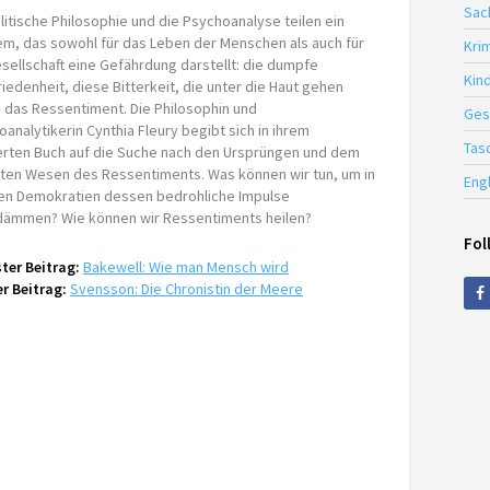
Sac
litische Philosophie und die Psychoanalyse teilen ein
em, das sowohl für das Leben der Menschen als auch für
Krim
sellschaft eine Gefährdung darstellt: die dumpfe
Kin
iedenheit, diese Bitterkeit, die unter die Haut gehen
– das Ressentiment. Die Philosophin und
Ges
analytikerin Cynthia Fleury begibt sich in ihrem
Tas
erten Buch auf die Suche nach den Ursprüngen und dem
sten Wesen des Ressentiments. Was können wir tun, um in
Eng
en Demokratien dessen bedrohliche Impulse
dämmen? Wie können wir Ressentiments heilen?
Fol
ter Beitrag:
Bakewell: Wie man Mensch wird
r Beitrag:
Svensson: Die Chronistin der Meere