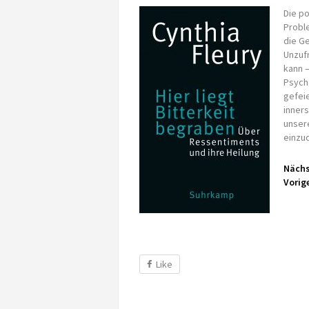
Die po
Probl
die Ge
Unzufr
kann 
Psycho
gefei
inner
unser
einzu
Nächs
Vorige
Like