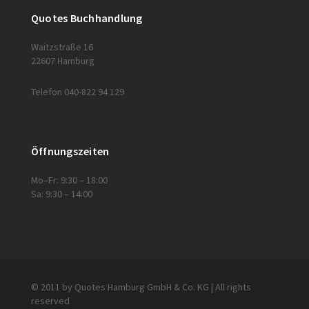
Quotes Buchhandlung
Waitzstraße 16
22607 Hamburg
Telefon 040-822 94 129
Öffnungszeiten
Mo–Fr: 9:30 – 18:00
Sa: 9:30 – 14:00
© 2011 by Quotes Hamburg GmbH & Co. KG | All rights
reserved