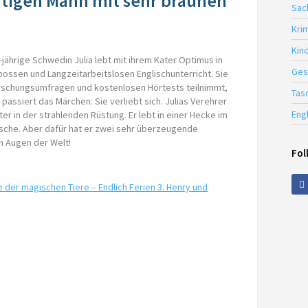
rtigen Mann mit sehr braunen
Sac
Krim
Kin
-jährige Schwedin Julia lebt mit ihrem Kater Optimus in
Ges
bossen und Langzeitarbeitslosen Englischunterricht. Sie
forschungsumfragen und kostenlosen Hörtests teilnimmt,
Tas
passiert das Märchen: Sie verliebt sich. Julias Verehrer
Eng
ter in der strahlenden Rüstung. Er lebt in einer Hecke im
sche. Aber dafür hat er zwei sehr überzeugende
n Augen der Welt!
Fol
e der magischen Tiere – Endlich Ferien 3. Henry und