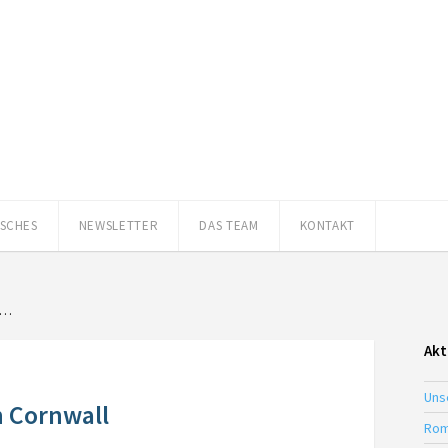
ISCHES
NEWSLETTER
DAS TEAM
KONTAKT
in…
Akt
Uns
n Cornwall
Rom