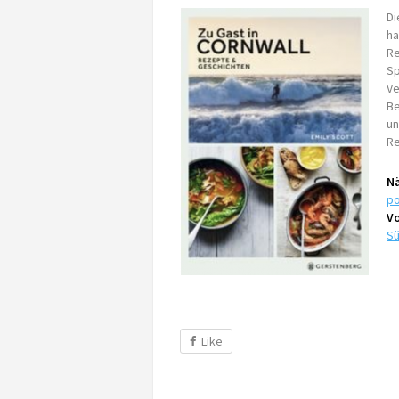
Di
ha
Re
Sp
Ve
Be
un
Re
Nä
p
Vo
S
Like