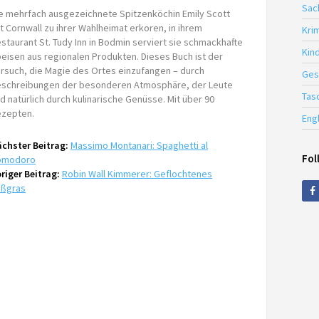
Sac
e mehrfach ausgezeichnete Spitzenköchin Emily Scott
t Cornwall zu ihrer Wahlheimat erkoren, in ihrem
Krim
staurant St. Tudy Inn in Bodmin serviert sie schmackhafte
Kin
eisen aus regionalen Produkten. Dieses Buch ist der
rsuch, die Magie des Ortes einzufangen – durch
Ges
schreibungen der besonderen Atmosphäre, der Leute
Tas
d natürlich durch kulinarische Genüsse. Mit über 90
zepten.
Eng
chster Beitrag:
Massimo Montanari: Spaghetti al
Fol
omodoro
riger Beitrag:
Robin Wall Kimmerer: Geflochtenes
üßgras