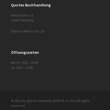
Quotes Buchhandlung
Waitzstraße 16
22607 Hamburg
Telefon 040-822 94 129
Öffnungszeiten
Mo–Fr: 9:30 – 18:00
Sa: 9:30 – 14:00
© 2011 by Quotes Hamburg GmbH & Co. KG | All rights
reserved