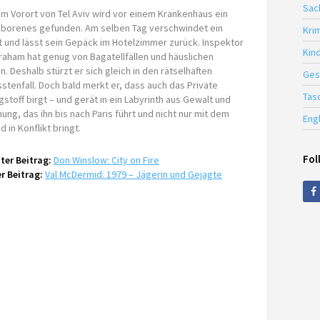
Sac
em Vorort von Tel Aviv wird vor einem Krankenhaus ein
borenes gefunden. Am selben Tag verschwindet ein
Krim
t und lässt sein Gepäck im Hotelzimmer zurück. Inspektor
Kin
raham hat genug von Bagatellfällen und häuslichen
. Deshalb stürzt er sich gleich in den rätselhaften
Ges
stenfall. Doch bald merkt er, dass auch das Private
Tas
stoff birgt – und gerät in ein Labyrinth aus Gewalt und
ung, das ihn bis nach Paris führt und nicht nur mit dem
Eng
 in Konflikt bringt.
Fol
ter Beitrag:
Don Winslow: City on Fire
r Beitrag:
Val McDermid: 1979 – Jägerin und Gejagte