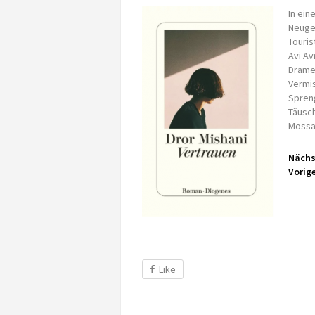
In ein
Neuge
Touris
Avi Av
Dramen
Vermis
Spreng
Täusch
Mossad
Nächs
Vorige
Like