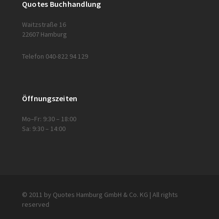
Quotes Buchhandlung
Waitzstraße 16
22607 Hamburg
Telefon 040-822 94 129
Öffnungszeiten
Mo–Fr: 9:30 – 18:00
Sa: 9:30 – 14:00
© 2011 by Quotes Hamburg GmbH & Co. KG | All rights
reserved